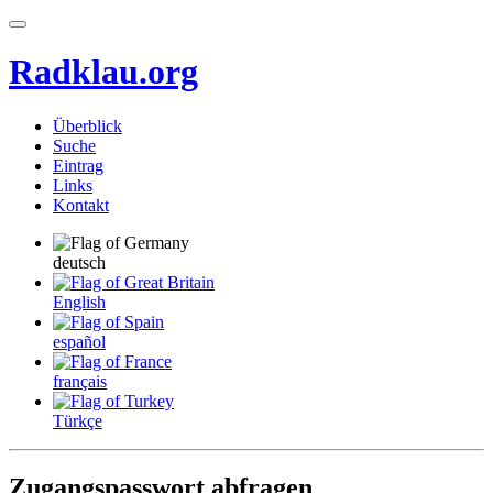
Radklau.org
Überblick
Suche
Eintrag
Links
Kontakt
deutsch
English
español
français
Türkçe
Zugangspasswort abfragen