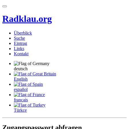
Radklau.org
Überblick
Suche
Eintrag
Links
Kontakt
deutsch
English
español
français
Türkçe
Zugangspasswort abfragen