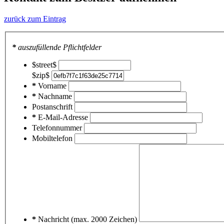
zurück zum Eintrag
*
auszufüllende Pflichtfelder
$street$
$zip$
*
Vorname
*
Nachname
Postanschrift
*
E-Mail-Adresse
Telefonnummer
Mobiltelefon
*
Nachricht (max. 2000 Zeichen)