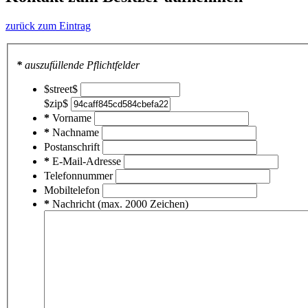
zurück zum Eintrag
*
auszufüllende Pflichtfelder
$street$
$zip$
*
Vorname
*
Nachname
Postanschrift
*
E-Mail-Adresse
Telefonnummer
Mobiltelefon
*
Nachricht (max. 2000 Zeichen)