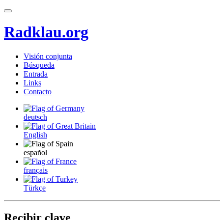
Radklau.org
Visión conjunta
Búsqueda
Entrada
Links
Contacto
deutsch
English
español
français
Türkçe
Recibir clave