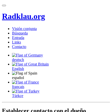
Radklau.org
Visión conjunta
Búsqueda
Entrada
Links
Contacto
deutsch
English
español
français
Türkçe
Establecer contacto con el dueño