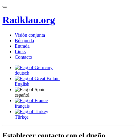
Radklau.org
Visión conjunta
Búsqueda
Entrada
Links
Contacto
deutsch
English
español
français
Türkçe
Establecer contacto con el dueño