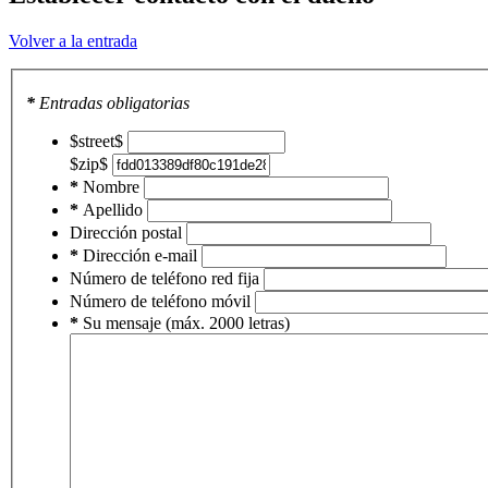
Volver a la entrada
*
Entradas obligatorias
$street$
$zip$
*
Nombre
*
Apellido
Dirección postal
*
Dirección e-mail
Número de teléfono red fija
Número de teléfono móvil
*
Su mensaje (máx. 2000 letras)