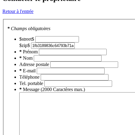
Retour à l'entrée
*
Champs obligatoires
$street$
$zip$
*
Prénom
*
Nom
Adresse postale
*
E-mail
Téléphone
Tel. portable
*
Message (2000 Caractères max.)