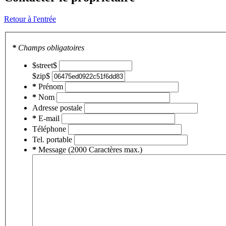
Retour à l'entrée
*
Champs obligatoires
$street$
$zip$
*
Prénom
*
Nom
Adresse postale
*
E-mail
Téléphone
Tel. portable
*
Message (2000 Caractères max.)