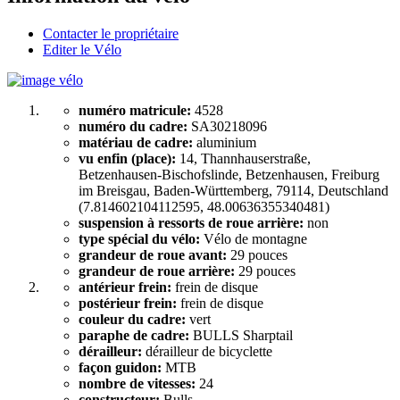
Contacter le propriétaire
Editer le Vélo
numéro matricule:
4528
numéro du cadre:
SA30218096
matériau de cadre:
aluminium
vu enfin (place):
14, Thannhauserstraße,
Betzenhausen-Bischofslinde, Betzenhausen, Freiburg
im Breisgau, Baden-Württemberg, 79114, Deutschland
(7.814602104112595, 48.00636355340481)
suspension à ressorts de roue arrière:
non
type spécial du vélo:
Vélo de montagne
grandeur de roue avant:
29 pouces
grandeur de roue arrière:
29 pouces
antérieur frein:
frein de disque
postérieur frein:
frein de disque
couleur du cadre:
vert
paraphe de cadre:
BULLS Sharptail
dérailleur:
dérailleur de bicyclette
façon guidon:
MTB
nombre de vitesses:
24
constructeur:
Bulls