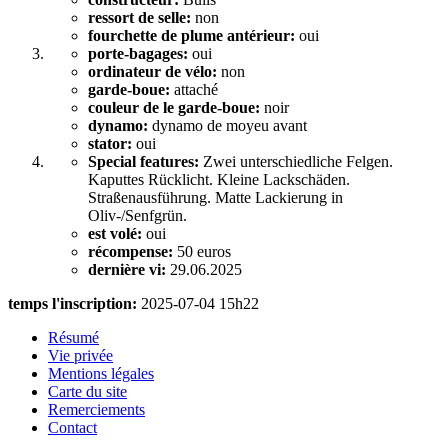
ressort de selle:
non
fourchette de plume antérieur:
oui
porte-bagages:
oui
ordinateur de vélo:
non
garde-boue:
attaché
couleur de le garde-boue:
noir
dynamo:
dynamo de moyeu avant
stator:
oui
Special features:
Zwei unterschiedliche Felgen.
Kaputtes Rücklicht. Kleine Lackschäden.
Straßenausführung. Matte Lackierung in
Oliv-/Senfgrün.
est volé:
oui
récompense:
50 euros
dernière vi:
29.06.2025
temps l'inscription:
2025-07-04 15h22
Résumé
Vie privée
Mentions légales
Carte du site
Remerciements
Contact