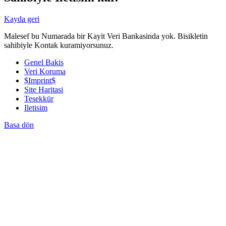
Kayda geri
Malesef bu Numarada bir Kayit Veri Bankasinda yok. Bisikletin
sahibiyle Kontak kuramiyorsunuz.
Genel Bakis
Veri Koruma
$Imprint$
Site Haritasi
Tesekkür
Iletisim
Basa dön