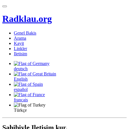
Radklau.org
Genel Bakis
Arama
Kayit
Linkler
Iletisim
deutsch
English
español
français
Türkçe
Sahibiyle Iletisim kur.